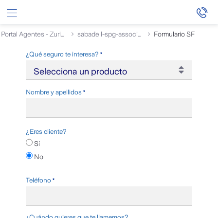
Saltar al contenido principal
Portal Agentes - Zurich
sabadell-spg-associats-s.l.
Formulario SF
Zurich-Callmeback-Corporate
Requerido
¿Qué seguro te interesa?
Requerido
Nombre y apellidos
¿Eres cliente?
Sí
No
Requerido
Teléfono
¿Cuándo quieres que te llamemos?